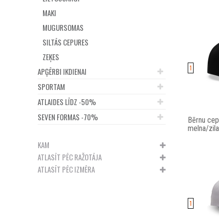
MAKI
MUGURSOMAS
SILTĀS CEPURES
ZEĶES
1
APĢĒRBI IKDIENAI
SPORTAM
ATLAIDES LĪDZ -50%
SEVEN FORMAS -70%
Bērnu cep
melna/zila
KAM
ATLASĪT PĒC RAŽOTĀJA
ATLASĪT PĒC IZMĒRA
1