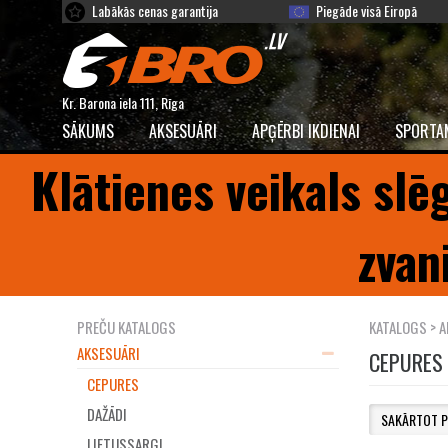
Labākās cenas garantija
Piegāde visā Eiropā
Kr. Barona iela 111, Rīga
SĀKUMS
AKSESUĀRI
APĢĒRBI IKDIENAI
SPORTA
Klātienes veikals slē
zvan
PREČU KATALOGS
KATALOGS
>
A
AKSESUĀRI
CEPURES
CEPURES
DAŽĀDI
LIETUSSARGI