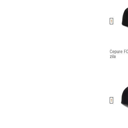
1
Cepure FO
zila
1