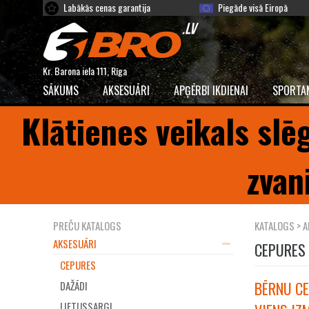
Labākās cenas garantija
Piegāde visā Eiropā
Kr. Barona iela 111, Rīga
SĀKUMS
AKSESUĀRI
APĢĒRBI IKDIENAI
SPORTA
Klātienes veikals slē
zvan
PREČU KATALOGS
KATALOGS
>
A
AKSESUĀRI
CEPURES
CEPURES
BĒRNU CE
DAŽĀDI
LIETUSSARGI