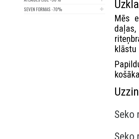
Uzkl
SEVEN FORMAS -70%
Mēs e
daļas,
riteņ
klāstu
Papild
košāka
Uzzin
Seko 
Seko