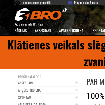
Labākās cenas garantija
Piegāde visā Eiropā
Kr. Barona iela 111, Rīga
SĀKUMS
AKSESUĀRI
APĢĒRBI IKDIENAI
SPORTA
Klātienes veikals slē
zvan
PREČU KATALOGS
PAR 
AKSESUĀRI
APĢĒRBI IKDIENAI
100% 
SPORTAM
ATLAIDES LĪDZ -50%