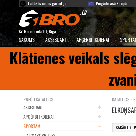
Labākās cenas garantija
Piegāde visā Eiropā
Kr. Barona iela 111, Rīga
SĀKUMS
AKSESUĀRI
APĢĒRBI IKDIENAI
SPORTA
Klātienes veikals slē
zvan
PREČU KATALOGS
KATALOGS
>
S
AKSESUĀRI
ELKOŅSA
APĢĒRBI IKDIENAI
SPORTAM
AIZSARGBRILLES