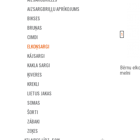
AIZSARGBRIĻĻU APRĪKOJUMS
BIKSES
BRUŅAS
1
CIMDI
ELKOŅSARGI
KĀJSARGI
KAKLA SARGI
Bērnu elk
melni
ĶIVERES
KREKLI
LIETUS JAKAS
SOMAS
ŠORTI
ZĀBAKI
ZEĶES
ATLAIDES LĪDZ -50%