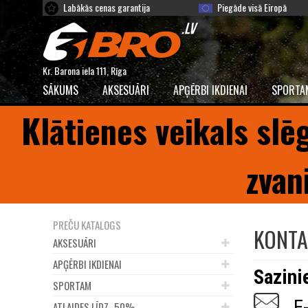
Labākās cenas garantija
Piegāde visā Eiropā
Kr. Barona iela 111, Rīga
SĀKUMS
AKSESUĀRI
APĢĒRBI IKDIENAI
SPORTA
Klātienes veikals slē
zvan
PREČU KATALOGS
KONTA
AKSESUĀRI
APĢĒRBI IKDIENAI
Sazini
SPORTAM
E-p
ATLAIDES LĪDZ -50%