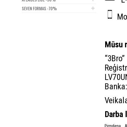
SEVEN FORMAS -70%
Mob
Mob. 
Mūsu r
“3Bro”
Reģist
LV70U
Banka
Veikala
Darba 
Pirmdiena
A