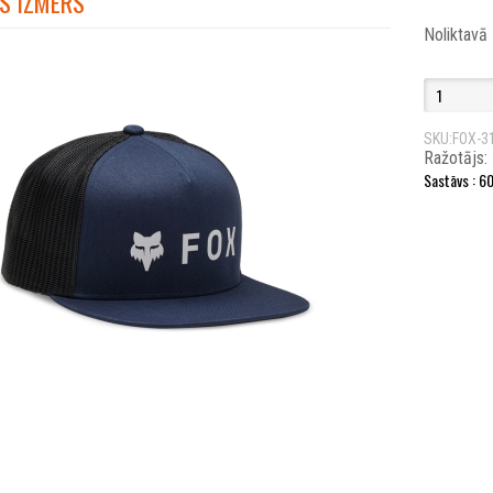
S IZMĒRS
Noliktavā
SKU:FOX-3
Ražotājs:
Sastāvs : 6