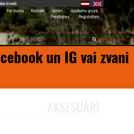
kie brendi
0
Iepirkumu grozā:
Par mums
Kontakti
Izmēri
Pieslēgties
Reģistrēties
acebook un IG vai zvani
AKSESUĀRI