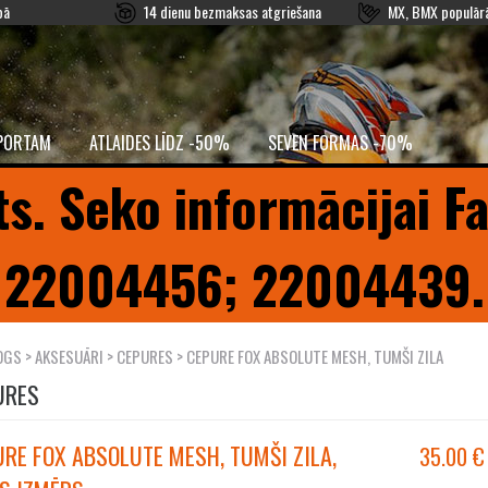
pā
14 dienu bezmaksas atgriešana
MX, BMX populārā
PORTAM
ATLAIDES LĪDZ -50%
SEVEN FORMAS -70%
ts. Seko informācijai F
22004456; 22004439.
OGS
>
AKSESUĀRI
>
CEPURES
> CEPURE FOX ABSOLUTE MESH, TUMŠI ZILA
URES
RE FOX ABSOLUTE MESH, TUMŠI ZILA,
35.00