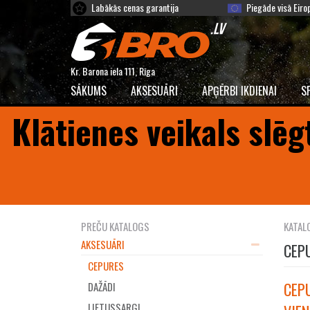
Labākās cenas garantija
Piegāde visā Eiro
Kr. Barona iela 111, Rīga
SĀKUMS
AKSESUĀRI
APĢĒRBI IKDIENAI
S
Klātienes veikals slēg
PREČU KATALOGS
KATAL
AKSESUĀRI
CEP
CEPURES
CEPU
DAŽĀDI
LIETUSSARGI