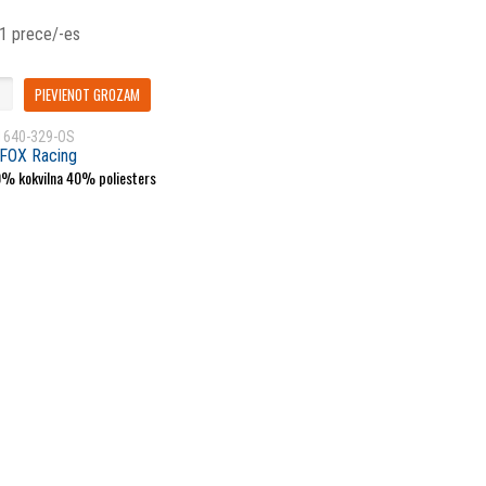
 1 prece/-es
PIEVIENOT GROZAM
1640-329-OS
FOX Racing
0% kokvilna 40% poliesters