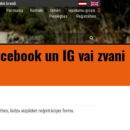
kie brendi
0
Iepirkumu grozā:
Par mums
Kontakti
Izmēri
Pieslēgties
Reģistrēties
acebook un IG vai zvani
ties, lūdzu aizpildiet reģistrācijas formu.