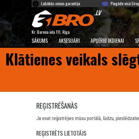
Labākās cenas garantija
Piegāde visā Eiro
Kr. Barona iela 111, Rīga
SĀKUMS
AKSESUĀRI
APĢĒRBI IKDIENAI
S
Klātienes veikals slēg
REĢISTRĒŠANĀS
Ja esat reģistrējies mūsu portālā, lūdzu, pieslēdzaties
REĢISTRĒTS LIETOTĀJS