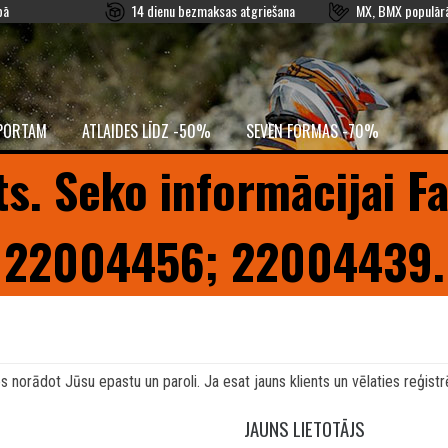
pā
14 dienu bezmaksas atgriešana
MX, BMX populārā
PORTAM
ATLAIDES LĪDZ -50%
SEVEN FORMAS -70%
ts. Seko informācijai F
22004456; 22004439.
 norādot Jūsu epastu un paroli. Ja esat jauns klients un vēlaties reģistrē
JAUNS LIETOTĀJS