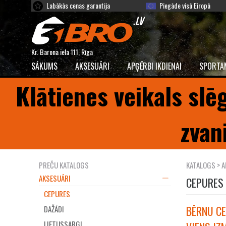
Labākās cenas garantija
Piegāde visā Eiropā
Kr. Barona iela 111, Rīga
SĀKUMS
AKSESUĀRI
APĢĒRBI IKDIENAI
SPORTA
Klātienes veikals slē
zvan
PREČU KATALOGS
KATALOGS
>
A
AKSESUĀRI
CEPURES
CEPURES
BĒRNU CE
DAŽĀDI
LIETUSSARGI