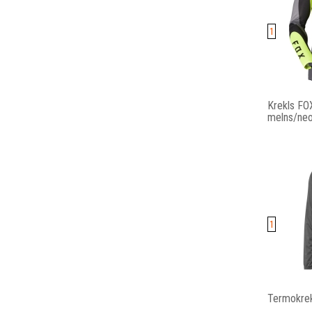
1
Krekls FOX
melns/neo
1
Termokrek