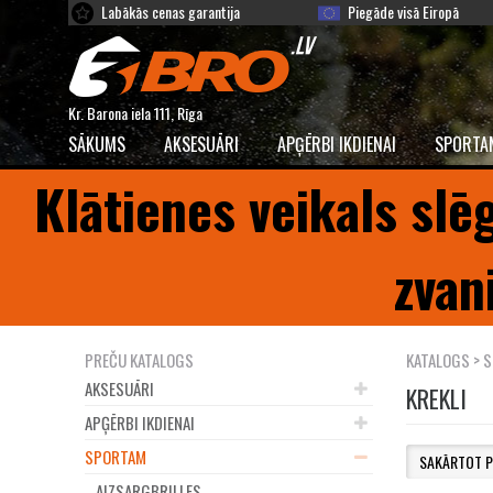
Labākās cenas garantija
Piegāde visā Eiropā
Kr. Barona iela 111, Rīga
SĀKUMS
AKSESUĀRI
APĢĒRBI IKDIENAI
SPORTA
Klātienes veikals slē
zvan
PREČU KATALOGS
KATALOGS
>
S
AKSESUĀRI
KREKLI
APĢĒRBI IKDIENAI
SPORTAM
AIZSARGBRILLES