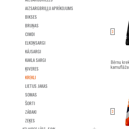
AIZSARGBRIĻĻU APRĪKOJUMS
BIKSES
BRUŅAS
3
CIMDI
ELKOŅSARGI
KĀJSARGI
KAKLA SARGI
Bērnu kre
kamuflāža
ĶIVERES
KREKLI
LIETUS JAKAS
SOMAS
ŠORTI
ZĀBAKI
3
ZEĶES
ATLAIDES LĪDZ -50%