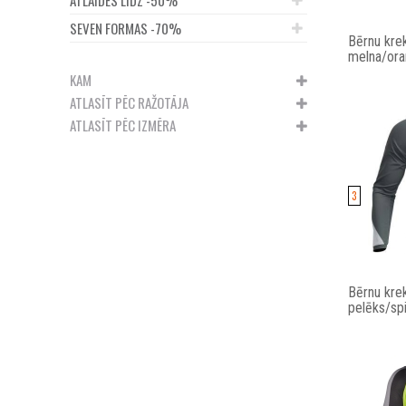
SEVEN FORMAS -70%
Bērnu kre
melna/ora
KAM
ATLASĪT PĒC RAŽOTĀJA
ATLASĪT PĒC IZMĒRA
3
Bērnu kre
pelēks/spi