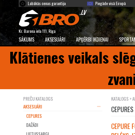
Labākās cenas garantija
Piegāde visā Eiropā
Kr. Barona iela 111, Rīga
SĀKUMS
AKSESUĀRI
APĢĒRBI IKDIENAI
SPORTA
Klātienes veikals slē
zvan
PREČU KATALOGS
KATALOGS
>
A
AKSESUĀRI
CEPURES
CEPURES
CEPURE F
DAŽĀDI
LIETUSSARGI