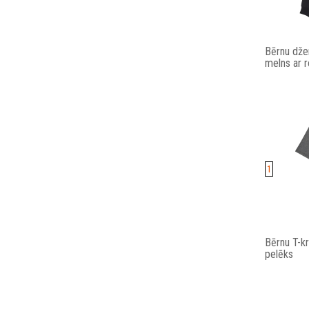
Bērnu dže
melns ar 
1
Bērnu T-k
pelēks