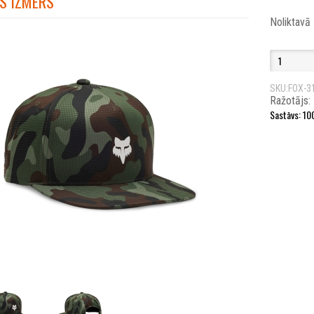
S IZMĒRS
Noliktavā
SKU:FOX-3
Ražotājs:
Sastāvs: 10