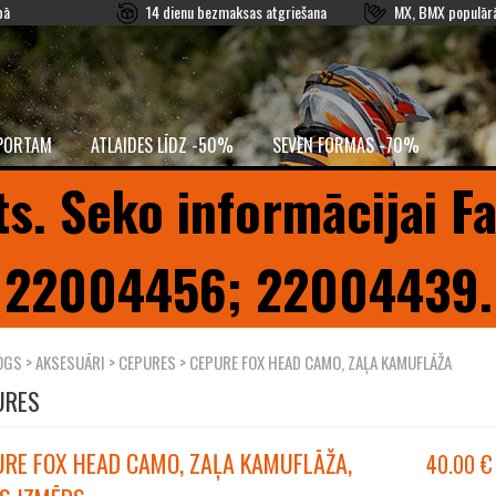
pā
14 dienu bezmaksas atgriešana
MX, BMX populārā
PORTAM
ATLAIDES LĪDZ -50%
SEVEN FORMAS -70%
ts. Seko informācijai F
22004456; 22004439.
OGS
>
AKSESUĀRI
>
CEPURES
> CEPURE FOX HEAD CAMO, ZAĻA KAMUFLĀŽA
URES
RE FOX HEAD CAMO, ZAĻA KAMUFLĀŽA,
40.00