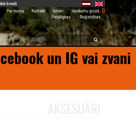
kie brendi
0
Iepirkumu grozā:
Par mums
Kontakti
Izmēri
Pieslēgties
Reģistrēties
acebook un IG vai zvani
AKSESUĀRI