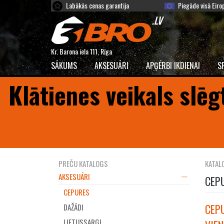
Labākās cenas garantija
Piegāde visā Eiro
Kr. Barona iela 111, Rīga
SĀKUMS
AKSESUĀRI
APĢĒRBI IKDIENAI
S
Klātienes veikals slēg
PREČU KATALOGS
KATAL
AKSESUĀRI
CEP
CEPURES
CEPU
DAŽĀDI
LIETUSSARGI