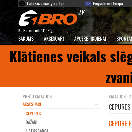
Labākās cenas garantija
Piegāde visā Eiropā
Kr. Barona iela 111, Rīga
SĀKUMS
AKSESUĀRI
APĢĒRBI IKDIENAI
SPORTA
Klātienes veikals slē
zvan
PREČU KATALOGS
KATALOGS
>
A
AKSESUĀRI
CEPURES
CEPURES
CEPURE F
DAŽĀDI
LIETUSSARGI