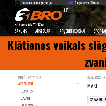
Labākās cenas garantija
Piegāde visā Eiropā
Kr. Barona iela 111, Rīga
SĀKUMS
AKSESUĀRI
APĢĒRBI IKDIENAI
SPORTA
Klātienes veikals slē
zvan
PREČU KATALOGS
KATALOGS
>
A
AKSESUĀRI
MAKI
CEPURES
DAŽĀDI
LIETUSSARGI