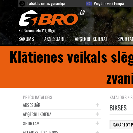
Labākās cenas garantija
Piegāde visā Eiropā
Kr. Barona iela 111, Rīga
SĀKUMS
AKSESUĀRI
APĢĒRBI IKDIENAI
SPORTA
Klātienes veikals slē
zvan
PREČU KATALOGS
KATALOGS
>
S
AKSESUĀRI
BIKSES
APĢĒRBI IKDIENAI
SPORTAM
ATLAIDES LĪDZ -50%