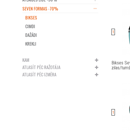
SEVEN FORMAS -70%
BIKSES
CIMDI
1
DAŽĀDI
KREKLI
KAM
Bikses Sev
ATLASĪT PĒC RAŽOTĀJA
zilas/tumš
ATLASĪT PĒC IZMĒRA
1