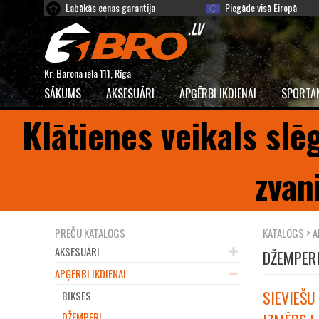
Labākās cenas garantija
Piegāde visā Eiropā
Kr. Barona iela 111, Rīga
SĀKUMS
AKSESUĀRI
APĢĒRBI IKDIENAI
SPORTA
Klātienes veikals slē
zvan
PREČU KATALOGS
KATALOGS
>
A
AKSESUĀRI
DŽEMPER
APĢĒRBI IKDIENAI
SIEVIEŠU
BIKSES
DŽEMPERI