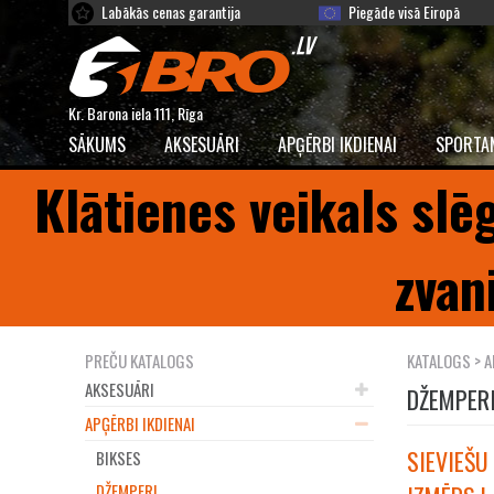
Labākās cenas garantija
Piegāde visā Eiropā
Kr. Barona iela 111, Rīga
SĀKUMS
AKSESUĀRI
APĢĒRBI IKDIENAI
SPORTA
Klātienes veikals slē
zvan
PREČU KATALOGS
KATALOGS
>
A
AKSESUĀRI
DŽEMPER
APĢĒRBI IKDIENAI
SIEVIEŠU
BIKSES
DŽEMPERI