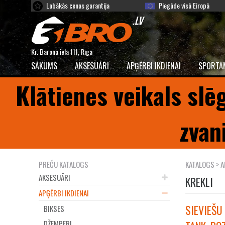
Labākās cenas garantija
Piegāde visā Eiropā
Kr. Barona iela 111, Rīga
SĀKUMS
AKSESUĀRI
APĢĒRBI IKDIENAI
SPORTA
Klātienes veikals slē
zvan
PREČU KATALOGS
KATALOGS
>
A
AKSESUĀRI
KREKLI
APĢĒRBI IKDIENAI
SIEVIEŠU
BIKSES
DŽEMPERI