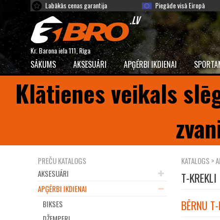
Labākās cenas garantija
Piegāde visā Eiropā
Kr. Barona iela 111, Rīga
SĀKUMS
AKSESUĀRI
APĢĒRBI IKDIENAI
SPORTA
Klātienes veikals slē
zvan
PREČU KATALOGS
KATALOGS
>
A
AKSESUĀRI
T-KREKLI
APĢĒRBI IKDIENAI
BĒRNU T-
BIKSES
DŽEMPERI