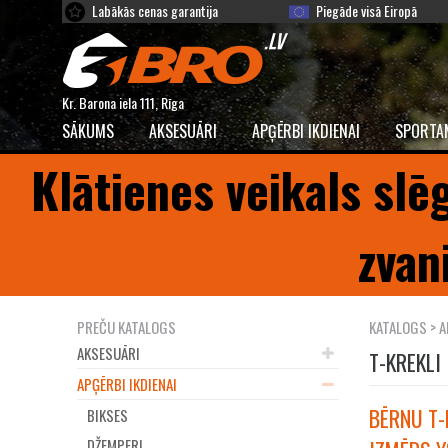
Labākās cenas garantija
Piegāde visā Eiropā
Kr. Barona iela 111, Rīga
SĀKUMS
AKSESUĀRI
APĢĒRBI IKDIENAI
SPORTA
Klātienes veikals slē
zvan
PREČU KATALOGS
KATALOGS
>
A
AKSESUĀRI
T-KREKLI
APĢĒRBI IKDIENAI
BĒRNU T-
BIKSES
DŽEMPERI