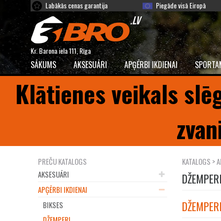
Labākās cenas garantija
Piegāde visā Eiropā
Kr. Barona iela 111, Rīga
SĀKUMS
AKSESUĀRI
APĢĒRBI IKDIENAI
SPORTA
Klātienes veikals slē
zvan
PREČU KATALOGS
KATALOGS
>
A
AKSESUĀRI
DŽEMPER
APĢĒRBI IKDIENAI
DŽEMPERI
BIKSES
DŽEMPERI