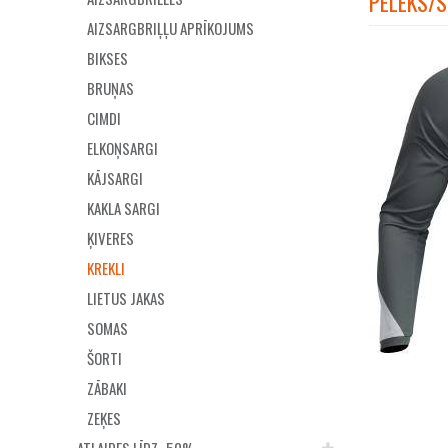
PELĒKS/S
AIZSARGBRIĻĻU APRĪKOJUMS
BIKSES
BRUŅAS
CIMDI
ELKOŅSARGI
KĀJSARGI
KAKLA SARGI
ĶIVERES
KREKLI
LIETUS JAKAS
SOMAS
ŠORTI
ZĀBAKI
ZEĶES
ATLAIDES LĪDZ -50%