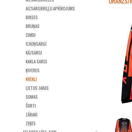
ORANŽS/M
AIZSARGBRIĻĻU APRĪKOJUMS
BIKSES
BRUŅAS
CIMDI
ELKOŅSARGI
KĀJSARGI
KAKLA SARGI
ĶIVERES
KREKLI
LIETUS JAKAS
SOMAS
ŠORTI
ZĀBAKI
ZEĶES
ATLAIDES LĪDZ -50%