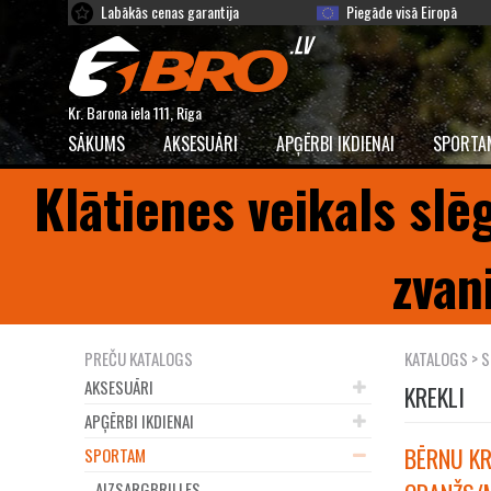
Labākās cenas garantija
Piegāde visā Eiropā
Kr. Barona iela 111, Rīga
SĀKUMS
AKSESUĀRI
APĢĒRBI IKDIENAI
SPORTA
Klātienes veikals slē
zvan
PREČU KATALOGS
KATALOGS
>
S
AKSESUĀRI
KREKLI
APĢĒRBI IKDIENAI
BĒRNU KR
SPORTAM
AIZSARGBRILLES