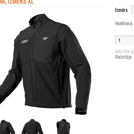
A, IZMĒRS XL
Izmērs
Noliktavā
SKU:FOX-2
Ražotājs: