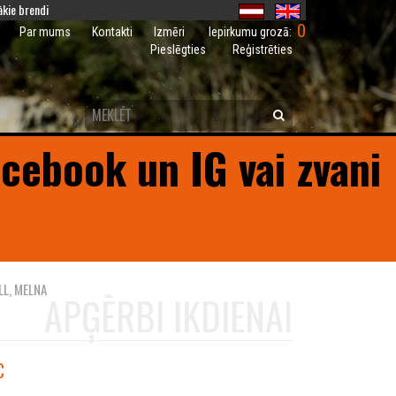
kie brendi
0
Iepirkumu grozā:
Par mums
Kontakti
Izmēri
Pieslēgties
Reģistrēties
acebook un IG vai zvani
LL, MELNA
APĢĒRBI IKDIENAI