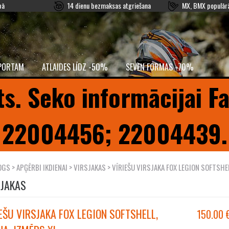
pā
14 dienu bezmaksas atgriešana
MX, BMX populārā
PORTAM
ATLAIDES LĪDZ -50%
SEVEN FORMAS -70%
ts. Seko informācijai F
22004456; 22004439.
OGS
>
APĢĒRBI IKDIENAI
>
VIRSJAKAS
> VĪRIEŠU VIRSJAKA FOX LEGION SOFTSHE
SJAKAS
EŠU VIRSJAKA FOX LEGION SOFTSHELL,
150.00