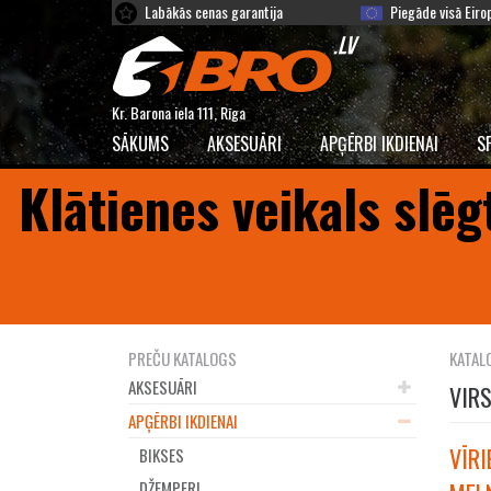
Labākās cenas garantija
Piegāde visā Eiro
Kr. Barona iela 111, Rīga
SĀKUMS
AKSESUĀRI
APĢĒRBI IKDIENAI
S
Klātienes veikals slēg
PREČU KATALOGS
KATAL
AKSESUĀRI
VIR
APĢĒRBI IKDIENAI
VĪRI
BIKSES
DŽEMPERI