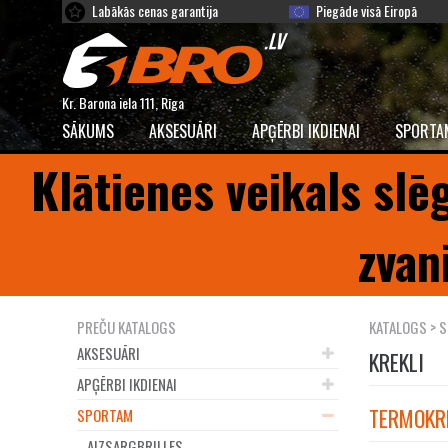
Labākās cenas garantija
Piegāde visā Eiropā
Kr. Barona iela 111, Rīga
SĀKUMS
AKSESUĀRI
APĢĒRBI IKDIENAI
SPORTA
Klātienes veikals slē
zvan
PREČU KATALOGS
KATALOGS
>
S
AKSESUĀRI
KREKLI
APĢĒRBI IKDIENAI
TERMOKRE
SPORTAM
AIZSARGBRILLES