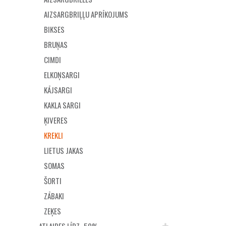
AIZSARGBRIĻĻU APRĪKOJUMS
BIKSES
BRUŅAS
CIMDI
ELKOŅSARGI
KĀJSARGI
KAKLA SARGI
ĶIVERES
KREKLI
LIETUS JAKAS
SOMAS
ŠORTI
ZĀBAKI
ZEĶES
ATLAIDES LĪDZ -50%