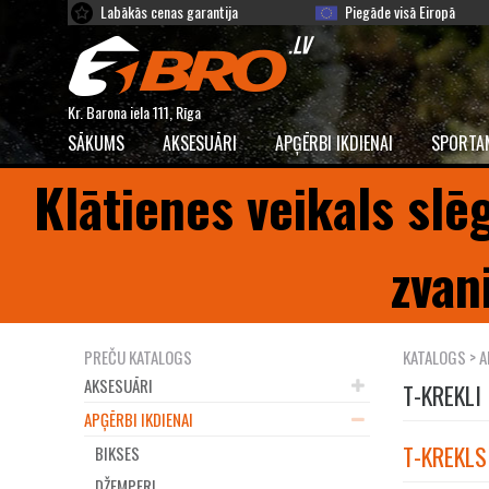
Labākās cenas garantija
Piegāde visā Eiropā
Kr. Barona iela 111, Rīga
SĀKUMS
AKSESUĀRI
APĢĒRBI IKDIENAI
SPORTA
Klātienes veikals slē
zvan
PREČU KATALOGS
KATALOGS
>
A
AKSESUĀRI
T-KREKLI
APĢĒRBI IKDIENAI
T-KREKLS
BIKSES
DŽEMPERI