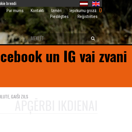
kie brendi
0
Iepirkumu grozā:
Par mums
Kontakti
Izmēri
Pieslēgties
Reģistrēties
acebook un IG vai zvani
LUTE, GAIŠI ZILS
APĢĒRBI IKDIENAI