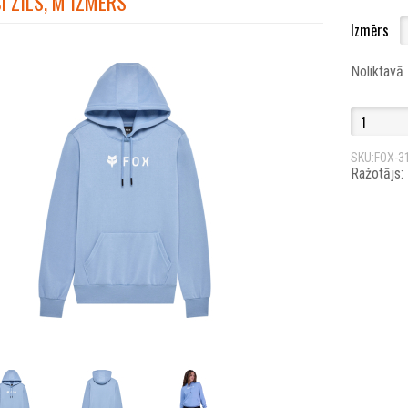
I ZILS, M IZMĒRS
Izmērs
Noliktavā
SKU:FOX-3
Ražotājs: