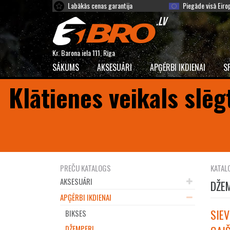
Labākās cenas garantija
Piegāde visā Eiro
Kr. Barona iela 111, Rīga
SĀKUMS
AKSESUĀRI
APĢĒRBI IKDIENAI
S
Klātienes veikals slēg
PREČU KATALOGS
KATAL
AKSESUĀRI
DŽE
APĢĒRBI IKDIENAI
SIEV
BIKSES
DŽEMPERI