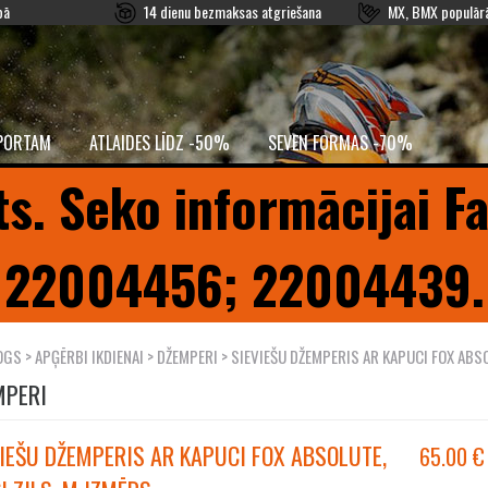
pā
14 dienu bezmaksas atgriešana
MX, BMX populārā
PORTAM
ATLAIDES LĪDZ -50%
SEVEN FORMAS -70%
ts. Seko informācijai F
22004456; 22004439.
OGS
>
APĢĒRBI IKDIENAI
>
DŽEMPERI
> SIEVIEŠU DŽEMPERIS AR KAPUCI FOX ABSO
MPERI
IEŠU DŽEMPERIS AR KAPUCI FOX ABSOLUTE,
65.00