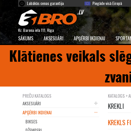
Labākās cenas garantija
Piegāde visā Eiropā
Kr. Barona iela 111, Rīga
SĀKUMS
AKSESUĀRI
APĢĒRBI IKDIENAI
SPORTA
Klātienes veikals slē
zvan
PREČU KATALOGS
KATALOGS
>
A
AKSESUĀRI
KREKLI
APĢĒRBI IKDIENAI
KREKLS F
BIKSES
DŽEMPERI