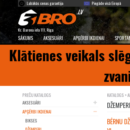
Labākās cenas garantija
Piegāde visā Eiropā
Kr. Barona iela 111, Rīga
SĀKUMS
AKSESUĀRI
APĢĒRBI IKDIENAI
SPORTA
Klātienes veikals slē
zvan
PREČU KATALOGS
KATALOGS
>
A
AKSESUĀRI
DŽEMPER
APĢĒRBI IKDIENAI
BĒRNU DŽ
BIKSES
DŽEMPERI