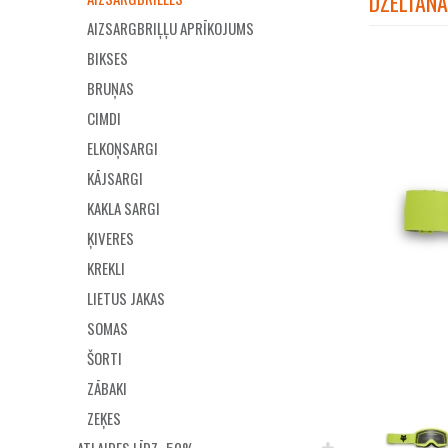
DZELTAN
AIZSARGBRIĻĻU APRĪKOJUMS
BIKSES
BRUŅAS
CIMDI
ELKOŅSARGI
KĀJSARGI
KAKLA SARGI
ĶIVERES
KREKLI
LIETUS JAKAS
SOMAS
ŠORTI
ZĀBAKI
ZEĶES
ATLAIDES LĪDZ -50%