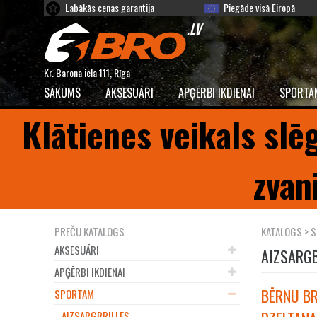
Labākās cenas garantija
Piegāde visā Eiropā
Kr. Barona iela 111, Rīga
SĀKUMS
AKSESUĀRI
APĢĒRBI IKDIENAI
SPORTA
Klātienes veikals slē
zvan
PREČU KATALOGS
KATALOGS
>
S
AKSESUĀRI
AIZSARGB
APĢĒRBI IKDIENAI
BĒRNU BR
SPORTAM
AIZSARGBRILLES