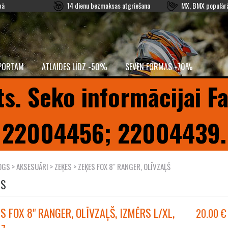
pā
14 dienu bezmaksas atgriešana
MX, BMX populārā
PORTAM
ATLAIDES LĪDZ -50%
SEVEN FORMAS -70%
ts. Seko informācijai F
22004456; 22004439.
OGS
>
AKSESUĀRI
>
ZEĶES
> ZEĶES FOX 8" RANGER, OLĪVZAĻŠ
ES
S FOX 8" RANGER, OLĪVZAĻŠ, IZMĒRS L/XL,
20.00