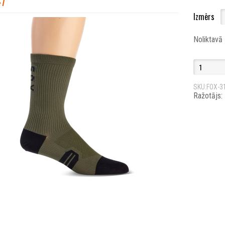
47
Izmērs
Noliktavā
SKU:FOX-3
Ražotājs: