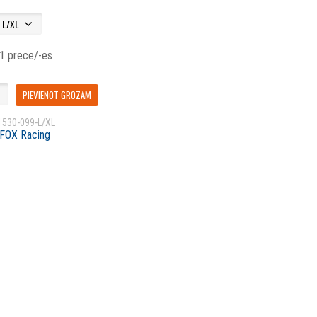
 1 prece/-es
PIEVIENOT GROZAM
1530-099-L/XL
FOX Racing