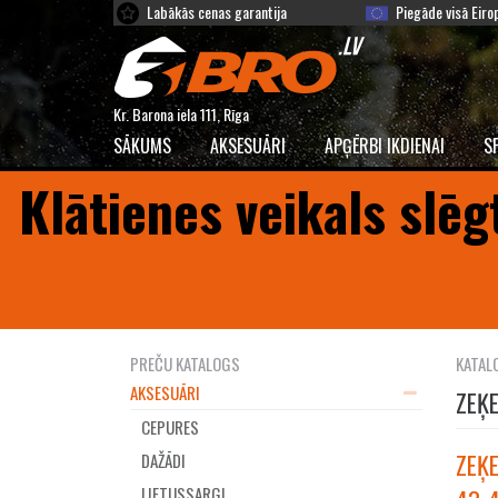
Labākās cenas garantija
Piegāde visā Eiro
Kr. Barona iela 111, Rīga
SĀKUMS
AKSESUĀRI
APĢĒRBI IKDIENAI
S
Klātienes veikals slēg
PREČU KATALOGS
KATAL
AKSESUĀRI
ZEĶ
CEPURES
ZEĶE
DAŽĀDI
LIETUSSARGI