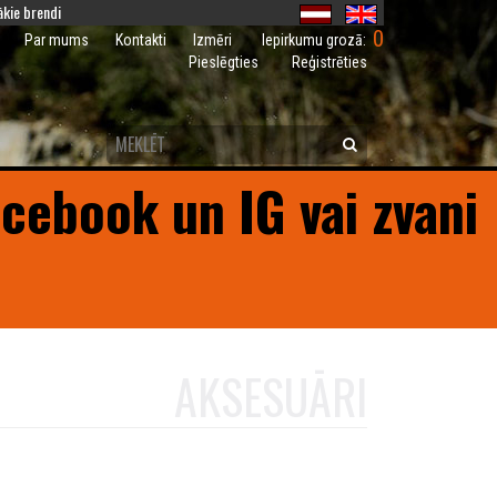
kie brendi
0
Iepirkumu grozā:
Par mums
Kontakti
Izmēri
Pieslēgties
Reģistrēties
acebook un IG vai zvani
AKSESUĀRI