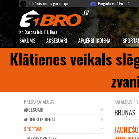
Labākās cenas garantija
Piegāde visā Eiropā
Kr. Barona iela 111, Rīga
SĀKUMS
AKSESUĀRI
APĢĒRBI IKDIENAI
SPORTA
Klātienes veikals slē
zvan
PREČU KATALOGS
KATALOGS
>
S
AKSESUĀRI
BRUŅAS
APĢĒRBI IKDIENAI
JAUNIEŠU
SPORTAM
AIZSARGBRILLES