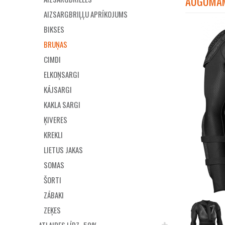
AUGUMAM
AIZSARGBRIĻĻU APRĪKOJUMS
BIKSES
BRUŅAS
CIMDI
ELKOŅSARGI
KĀJSARGI
KAKLA SARGI
ĶIVERES
KREKLI
LIETUS JAKAS
SOMAS
ŠORTI
ZĀBAKI
ZEĶES
ATLAIDES LĪDZ -50%