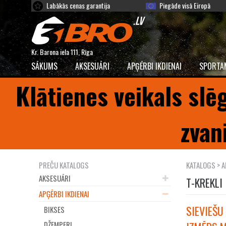
Labākās cenas garantija
Piegāde visā Eiropā
Kr. Barona iela 111, Rīga
SĀKUMS
AKSESUĀRI
APĢĒRBI IKDIENAI
SPORTA
Klātienes veikals slē
zvan
PREČU KATALOGS
KATALOGS
>
A
AKSESUĀRI
T-KREKLI
APĢĒRBI IKDIENAI
SIEVIEŠU 
BIKSES
DŽEMPERI