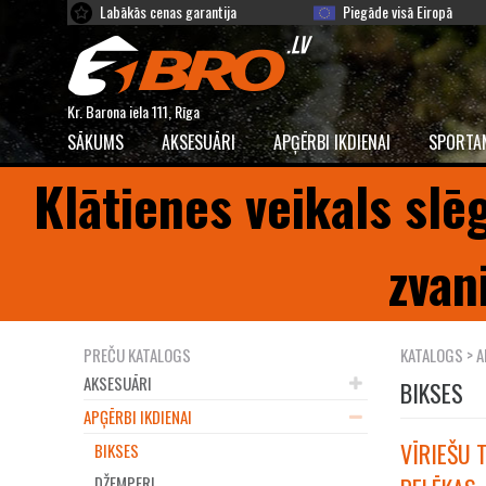
Labākās cenas garantija
Piegāde visā Eiropā
Kr. Barona iela 111, Rīga
SĀKUMS
AKSESUĀRI
APĢĒRBI IKDIENAI
SPORTA
Klātienes veikals slē
zvan
PREČU KATALOGS
KATALOGS
>
A
AKSESUĀRI
BIKSES
APĢĒRBI IKDIENAI
VĪRIEŠU 
BIKSES
DŽEMPERI