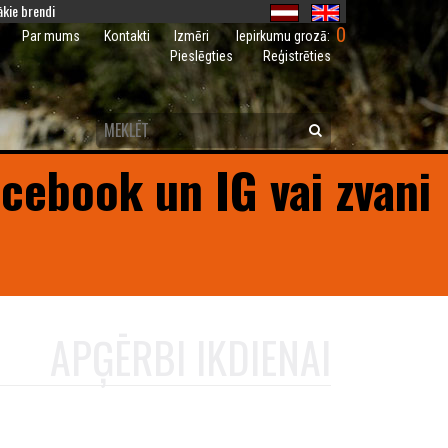
kie brendi
0
Iepirkumu grozā:
Par mums
Kontakti
Izmēri
Pieslēgties
Reģistrēties
acebook un IG vai zvani
APĢĒRBI IKDIENAI