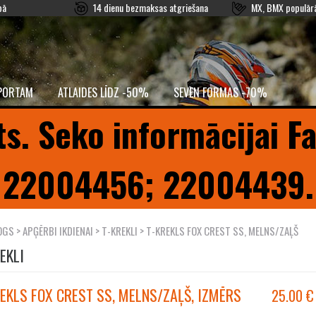
pā
14 dienu bezmaksas atgriešana
MX, BMX populārā
PORTAM
ATLAIDES LĪDZ -50%
SEVEN FORMAS -70%
ts. Seko informācijai F
22004456; 22004439.
OGS
>
APĢĒRBI IKDIENAI
>
T-KREKLI
> T-KREKLS FOX CREST SS, MELNS/ZAĻŠ
EKLI
EKLS FOX CREST SS, MELNS/ZAĻŠ, IZMĒRS
25.00