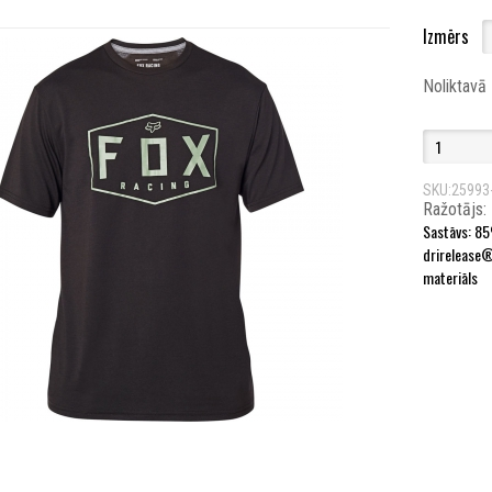
Izmērs
Noliktavā
SKU:25993
Ražotājs:
Sastāvs: 85
drirelease®
materiāls