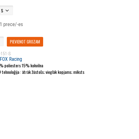
 1 prece/-es
PIEVIENOT GROZAM
-151-S
FOX Racing
% poliesters 15% kokvilna
 tehnoloģija : ātrāk žūstošs; vieglāk kopjams; mīksts