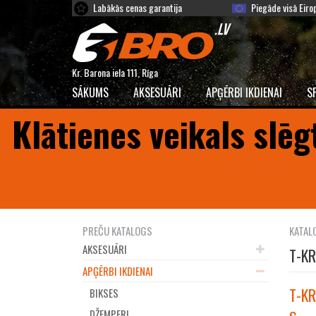
Labākās cenas garantija
Piegāde visā Eiro
Kr. Barona iela 111, Rīga
SĀKUMS
AKSESUĀRI
APĢĒRBI IKDIENAI
S
Klātienes veikals slēg
PREČU KATALOGS
KATAL
AKSESUĀRI
T-KR
APĢĒRBI IKDIENAI
T-KR
BIKSES
DŽEMPERI