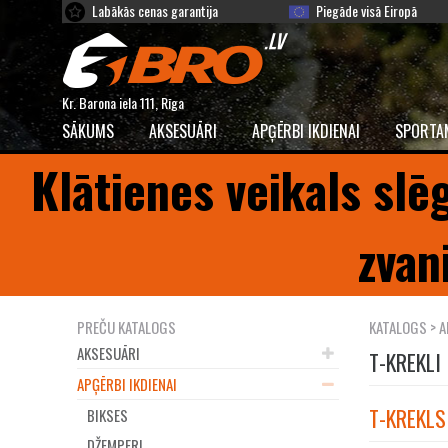
Labākās cenas garantija
Piegāde visā Eiropā
Kr. Barona iela 111, Rīga
SĀKUMS
AKSESUĀRI
APĢĒRBI IKDIENAI
SPORTA
Klātienes veikals slē
zvan
PREČU KATALOGS
KATALOGS
>
A
AKSESUĀRI
T-KREKLI
APĢĒRBI IKDIENAI
T-KREKLS
BIKSES
DŽEMPERI