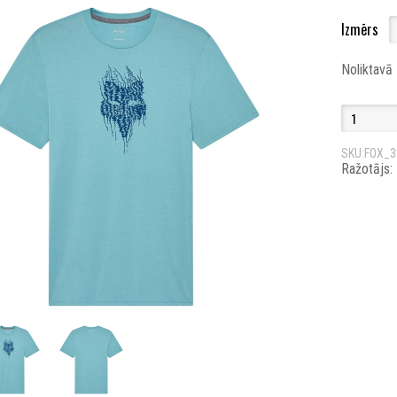
Izmērs
Noliktavā
SKU:FOX_3
Ražotājs: