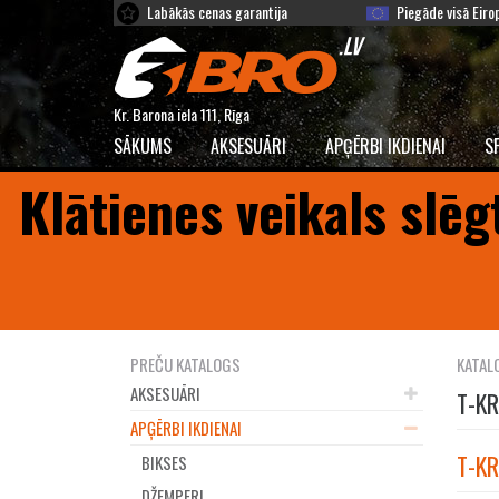
Labākās cenas garantija
Piegāde visā Eiro
Kr. Barona iela 111, Rīga
SĀKUMS
AKSESUĀRI
APĢĒRBI IKDIENAI
S
Klātienes veikals slēg
PREČU KATALOGS
KATAL
AKSESUĀRI
T-KR
APĢĒRBI IKDIENAI
T-KR
BIKSES
DŽEMPERI