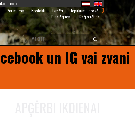
kie brendi
0
Iepirkumu grozā:
Par mums
Kontakti
Izmēri
Pieslēgties
Reģistrēties
acebook un IG vai zvani
APĢĒRBI IKDIENAI