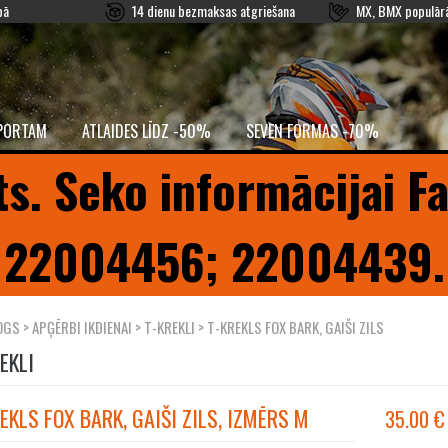
pā
14 dienu bezmaksas atgriešana
MX, BMX populārā
PORTAM
ATLAIDES LĪDZ -50%
SEVEN FORMAS -70%
ts. Seko informācijai F
22004456; 22004439.
OGS
>
APĢĒRBI IKDIENAI
>
T-KREKLI
> T-KREKLS FOX BARK, GAIŠI ZILS
EKLI
EKLS FOX BARK, GAIŠI ZILS, IZMĒRS M
35.00