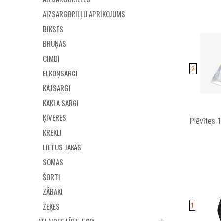
AIZSARGBRIĻĻU APRĪKOJUMS
BIKSES
BRUŅAS
CIMDI
2
ELKOŅSARGI
KĀJSARGI
KAKLA SARGI
ĶIVERES
Plēvītes 
KREKLI
LIETUS JAKAS
SOMAS
ŠORTI
ZĀBAKI
ZEĶES
1
ATLAIDES LĪDZ -50%