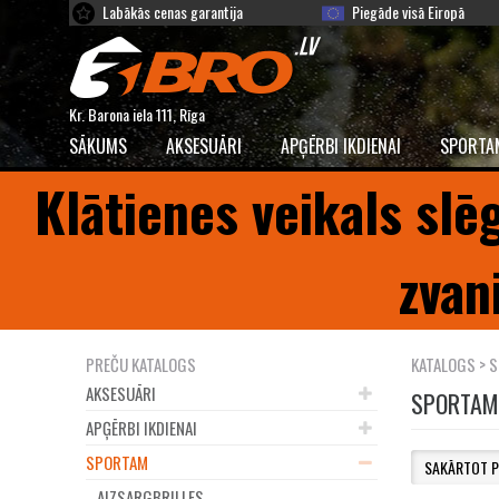
Labākās cenas garantija
Piegāde visā Eiropā
Kr. Barona iela 111, Rīga
SĀKUMS
AKSESUĀRI
APĢĒRBI IKDIENAI
SPORTA
Klātienes veikals slē
zvan
PREČU KATALOGS
KATALOGS
> 
AKSESUĀRI
SPORTAM
APĢĒRBI IKDIENAI
SPORTAM
AIZSARGBRILLES