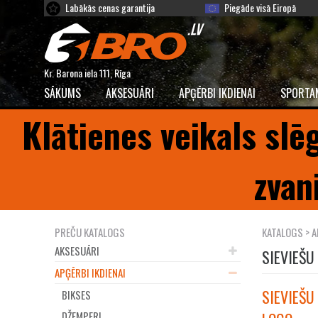
Labākās cenas garantija
Piegāde visā Eiropā
Kr. Barona iela 111, Rīga
SĀKUMS
AKSESUĀRI
APĢĒRBI IKDIENAI
SPORTA
Klātienes veikals slē
zvan
PREČU KATALOGS
KATALOGS
>
A
AKSESUĀRI
SIEVIEŠU
APĢĒRBI IKDIENAI
SIEVIEŠU
BIKSES
DŽEMPERI