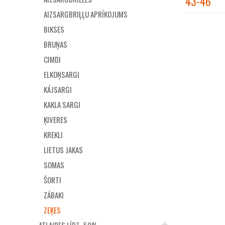
43-46
AIZSARGBRIĻĻU APRĪKOJUMS
BIKSES
BRUŅAS
CIMDI
ELKOŅSARGI
KĀJSARGI
KAKLA SARGI
ĶIVERES
KREKLI
LIETUS JAKAS
SOMAS
ŠORTI
ZĀBAKI
ZEĶES
ATLAIDES LĪDZ -50%