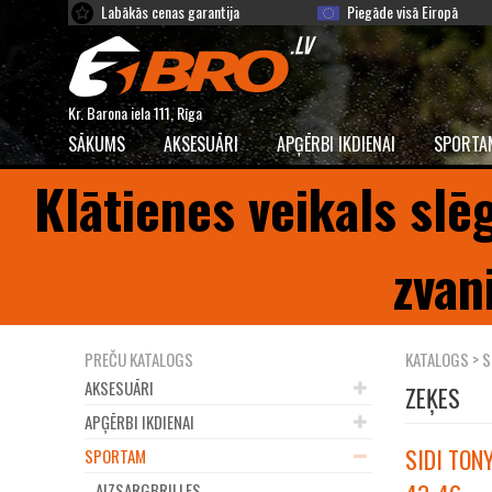
Labākās cenas garantija
Piegāde visā Eiropā
Kr. Barona iela 111, Rīga
SĀKUMS
AKSESUĀRI
APĢĒRBI IKDIENAI
SPORTA
Klātienes veikals slē
zvan
PREČU KATALOGS
KATALOGS
>
S
AKSESUĀRI
ZEĶES
APĢĒRBI IKDIENAI
SIDI TON
SPORTAM
AIZSARGBRILLES