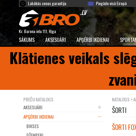
Labākās cenas garantija
Piegāde visā Eiropā
Kr. Barona iela 111, Rīga
SĀKUMS
AKSESUĀRI
APĢĒRBI IKDIENAI
SPORTA
Klātienes veikals slē
zvan
PREČU KATALOGS
KATALOGS
>
A
AKSESUĀRI
ŠORTI
APĢĒRBI IKDIENAI
ŠORTI FO
BIKSES
DŽEMPERI