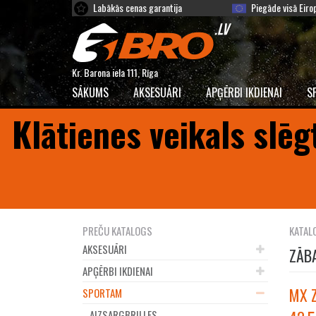
Labākās cenas garantija
Piegāde visā Eiro
Kr. Barona iela 111, Rīga
SĀKUMS
AKSESUĀRI
APĢĒRBI IKDIENAI
S
Klātienes veikals slēg
PREČU KATALOGS
KATAL
AKSESUĀRI
ZĀB
APĢĒRBI IKDIENAI
MX Z
SPORTAM
AIZSARGBRILLES