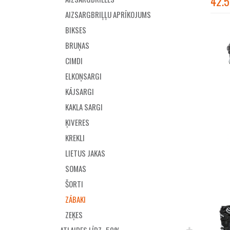
42.5
AIZSARGBRIĻĻU APRĪKOJUMS
BIKSES
BRUŅAS
CIMDI
ELKOŅSARGI
KĀJSARGI
KAKLA SARGI
ĶIVERES
KREKLI
LIETUS JAKAS
SOMAS
ŠORTI
ZĀBAKI
ZEĶES
ATLAIDES LĪDZ -50%