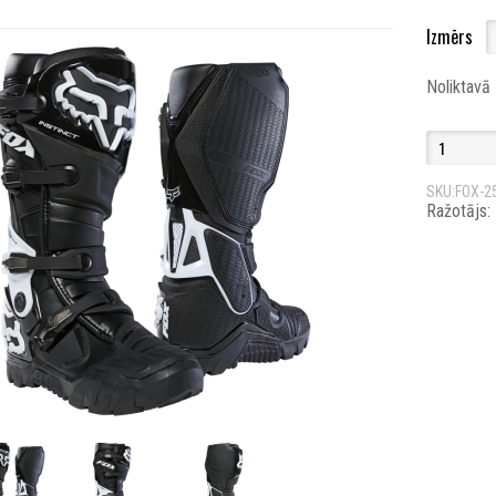
Izmērs
Noliktavā
SKU:FOX-2
Ražotājs: