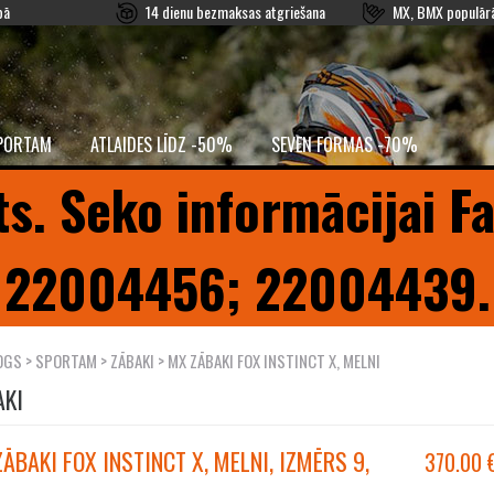
pā
14 dienu bezmaksas atgriešana
MX, BMX populārā
PORTAM
ATLAIDES LĪDZ -50%
SEVEN FORMAS -70%
ts. Seko informācijai F
22004456; 22004439.
OGS
>
SPORTAM
>
ZĀBAKI
> MX ZĀBAKI FOX INSTINCT X, MELNI
AKI
ĀBAKI FOX INSTINCT X, MELNI, IZMĒRS 9,
370.00