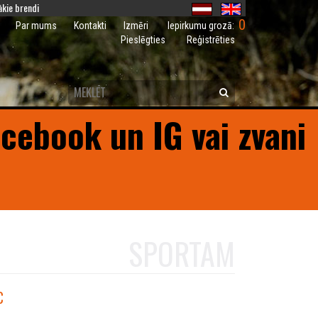
kie brendi
0
Iepirkumu grozā:
Par mums
Kontakti
Izmēri
Pieslēgties
Reģistrēties
acebook un IG vai zvani
SPORTAM