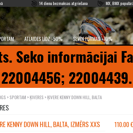
pā
14 dienu bezmaksas atgriešana
MX, BMX populārā
PORTAM
ATLAIDES LĪDZ -50%
SEVEN FORMAS -70%
ts. Seko informācijai F
22004456; 22004439.
OGS
>
SPORTAM
>
ĶIVERES
> ĶIVERE KENNY DOWN HILL, BALTA
ERES
RE KENNY DOWN HILL, BALTA, IZMĒRS XXS
110.00