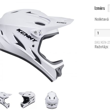
Izmērs
Noliktavā
SKU:KEN-2
Ražotājs: