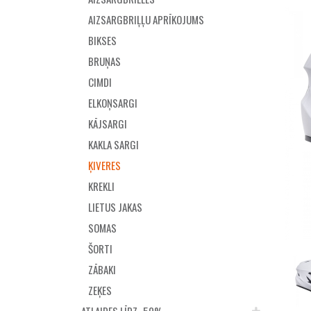
AIZSARGBRIĻĻU APRĪKOJUMS
BIKSES
BRUŅAS
CIMDI
ELKOŅSARGI
KĀJSARGI
KAKLA SARGI
ĶIVERES
KREKLI
LIETUS JAKAS
SOMAS
ŠORTI
ZĀBAKI
ZEĶES
ATLAIDES LĪDZ -50%