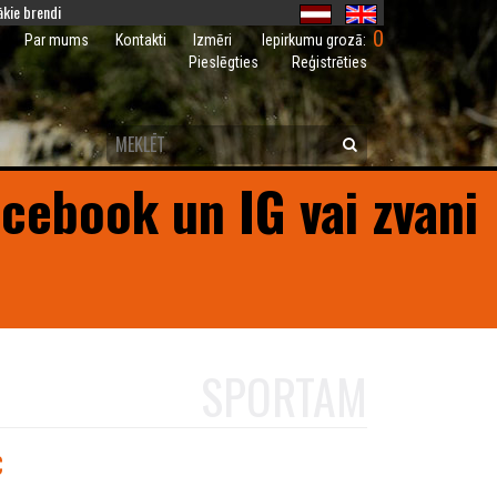
kie brendi
0
Iepirkumu grozā:
Par mums
Kontakti
Izmēri
Pieslēgties
Reģistrēties
acebook un IG vai zvani
SPORTAM