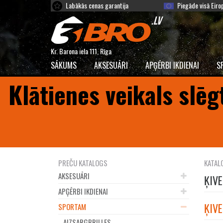
Labākās cenas garantija
Piegāde visā Eiro
Kr. Barona iela 111, Rīga
SĀKUMS
AKSESUĀRI
APĢĒRBI IKDIENAI
S
Klātienes veikals slēg
PREČU KATALOGS
KATAL
AKSESUĀRI
ĶIV
APĢĒRBI IKDIENAI
ĶIVE
SPORTAM
AIZSARGBRILLES