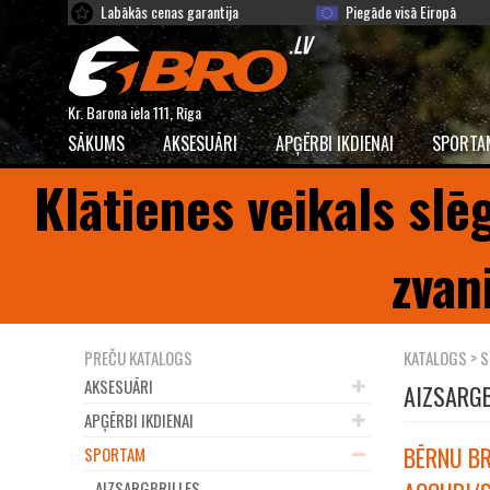
Labākās cenas garantija
Piegāde visā Eiropā
Kr. Barona iela 111, Rīga
SĀKUMS
AKSESUĀRI
APĢĒRBI IKDIENAI
SPORTA
Klātienes veikals slē
zvan
PREČU KATALOGS
KATALOGS
>
S
AKSESUĀRI
AIZSARG
APĢĒRBI IKDIENAI
BĒRNU BR
SPORTAM
AIZSARGBRILLES