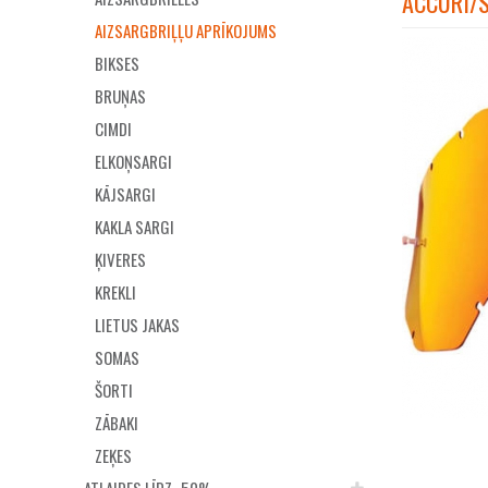
ACCURI/S
AIZSARGBRIĻĻU APRĪKOJUMS
BIKSES
BRUŅAS
CIMDI
ELKOŅSARGI
KĀJSARGI
KAKLA SARGI
ĶIVERES
KREKLI
LIETUS JAKAS
SOMAS
ŠORTI
ZĀBAKI
ZEĶES
ATLAIDES LĪDZ -50%