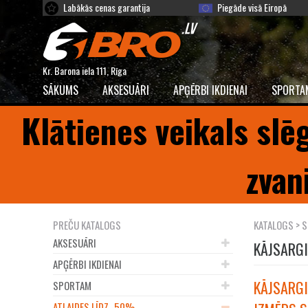
Labākās cenas garantija
Piegāde visā Eiropā
Kr. Barona iela 111, Rīga
SĀKUMS
AKSESUĀRI
APĢĒRBI IKDIENAI
SPORTA
Klātienes veikals slē
zvan
PREČU KATALOGS
KATALOGS
>
S
AKSESUĀRI
KĀJSARGI
APĢĒRBI IKDIENAI
KĀJSARGI
SPORTAM
ATLAIDES LĪDZ -50%