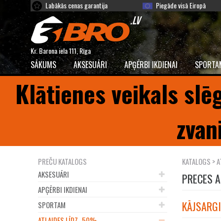
Labākās cenas garantija
Piegāde visā Eiropā
Kr. Barona iela 111, Rīga
SĀKUMS
AKSESUĀRI
APĢĒRBI IKDIENAI
SPORTA
Klātienes veikals slē
zvan
PREČU KATALOGS
KATALOGS
>
A
AKSESUĀRI
PRECES A
APĢĒRBI IKDIENAI
KĀJSARGI
SPORTAM
ATLAIDES LĪDZ -50%