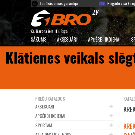
Labākās cenas garantija
Piegāde visā Eiro
Kr. Barona iela 111, Rīga
SĀKUMS
AKSESUĀRI
APĢĒRBI IKDIENAI
S
Klātienes veikals slēg
PREČU KATALOGS
KATAL
AKSESUĀRI
KREK
APĢĒRBI IKDIENAI
KREK
SPORTAM
ATLAIDES LĪDZ -50%