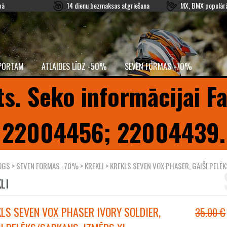
pā
14 dienu bezmaksas atgriešana
MX, BMX populārā
PORTAM
ATLAIDES LĪDZ -50%
SEVEN FORMAS -70%
ts. Seko informācijai F
22004456; 22004439.
OGS
>
SEVEN FORMAS -70%
>
KREKLI
> KREKLS SEVEN VOX PHASER, GAIŠI PELĒ
LI
LS SEVEN VOX PHASER IVORY SOLDIER,
35.00