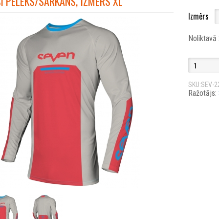
I PELĒKS/SARKANS, IZMĒRS XL
Izmērs
Noliktavā
SKU:SEV-2
Ražotājs: