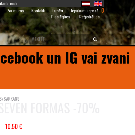
kie brendi
0
Iepirkumu grozā:
Par mums
Kontakti
Izmēri
Pieslēgties
Reģistrēties
acebook un IG vai zvani
KS/SARKANS
SEVEN FORMAS -70%
10.50