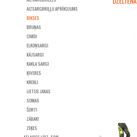
DZELTENA
AIZSARGBRIĻĻU APRĪKOJUMS
BIKSES
BRUŅAS
CIMDI
ELKOŅSARGI
KĀJSARGI
KAKLA SARGI
ĶIVERES
KREKLI
LIETUS JAKAS
SOMAS
ŠORTI
ZĀBAKI
ZEĶES
ATLAIDES LĪDZ -50%