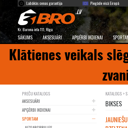
Labākās cenas garantija
Piegāde visā Eiropā
Kr. Barona iela 111, Rīga
SĀKUMS
AKSESUĀRI
APĢĒRBI IKDIENAI
SPORTA
Klātienes veikals slē
zvan
PREČU KATALOGS
KATALOGS
>
S
AKSESUĀRI
BIKSES
APĢĒRBI IKDIENAI
JAUNIEŠU
SPORTAM
AIZSARGBRILLES