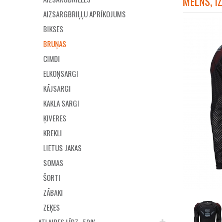
MELNS, I
AIZSARGBRIĻĻU APRĪKOJUMS
BIKSES
BRUŅAS
CIMDI
ELKOŅSARGI
KĀJSARGI
KAKLA SARGI
ĶIVERES
KREKLI
LIETUS JAKAS
SOMAS
ŠORTI
ZĀBAKI
ZEĶES
ATLAIDES LĪDZ -50%