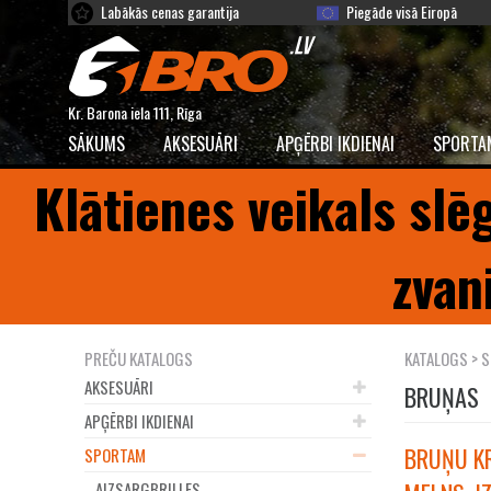
Labākās cenas garantija
Piegāde visā Eiropā
Kr. Barona iela 111, Rīga
SĀKUMS
AKSESUĀRI
APĢĒRBI IKDIENAI
SPORTA
Klātienes veikals slē
zvan
PREČU KATALOGS
KATALOGS
>
S
AKSESUĀRI
BRUŅAS
APĢĒRBI IKDIENAI
BRUŅU KR
SPORTAM
AIZSARGBRILLES