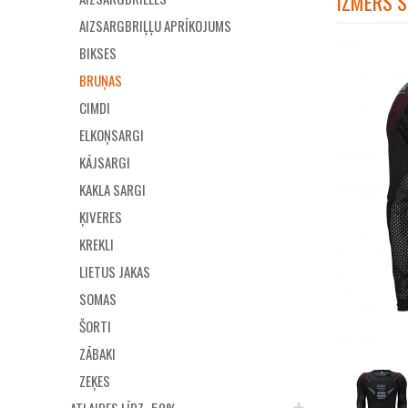
IZMĒRS S
AIZSARGBRIĻĻU APRĪKOJUMS
BIKSES
BRUŅAS
CIMDI
ELKOŅSARGI
KĀJSARGI
KAKLA SARGI
ĶIVERES
KREKLI
LIETUS JAKAS
SOMAS
ŠORTI
ZĀBAKI
ZEĶES
ATLAIDES LĪDZ -50%