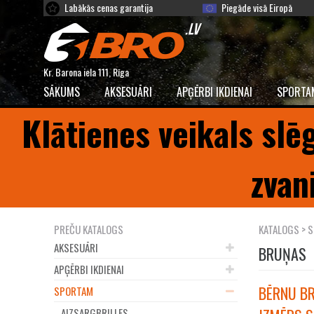
Labākās cenas garantija
Piegāde visā Eiropā
Kr. Barona iela 111, Rīga
SĀKUMS
AKSESUĀRI
APĢĒRBI IKDIENAI
SPORTA
Klātienes veikals slē
zvan
PREČU KATALOGS
KATALOGS
>
S
AKSESUĀRI
BRUŅAS
APĢĒRBI IKDIENAI
BĒRNU BR
SPORTAM
AIZSARGBRILLES